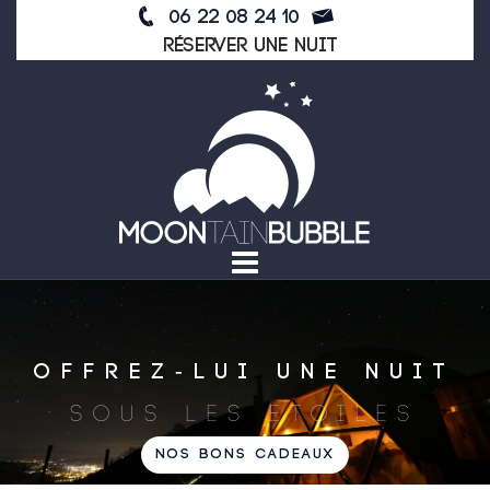
Skip
06 22 08 24 10
to
Réserver une nuit
content
OFFREZ-LUI UNE NUIT
SOUS LES ÉTOILES
NOS BONS CADEAUX