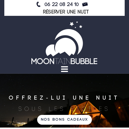
Skip
06 22 08 24 10
to
Réserver une nuit
content
OFFREZ-LUI UNE NUIT
SOUS LES ÉTOILES
NOS BONS CADEAUX