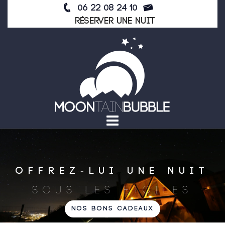
Skip
06 22 08 24 10
to
Réserver une nuit
content
OFFREZ-LUI UNE NUIT
SOUS LES ÉTOILES
NOS BONS CADEAUX