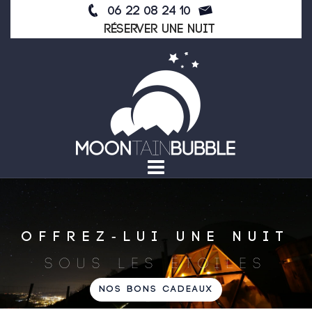
Skip
06 22 08 24 10
to
Réserver une nuit
content
OFFREZ-LUI UNE NUIT
SOUS LES ÉTOILES
NOS BONS CADEAUX