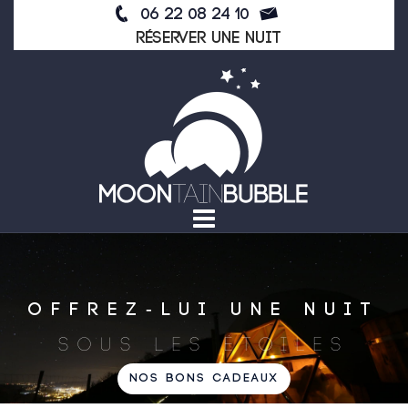
Skip
06 22 08 24 10
to
Réserver une nuit
content
OFFREZ-LUI UNE NUIT
SOUS LES ÉTOILES
NOS BONS CADEAUX