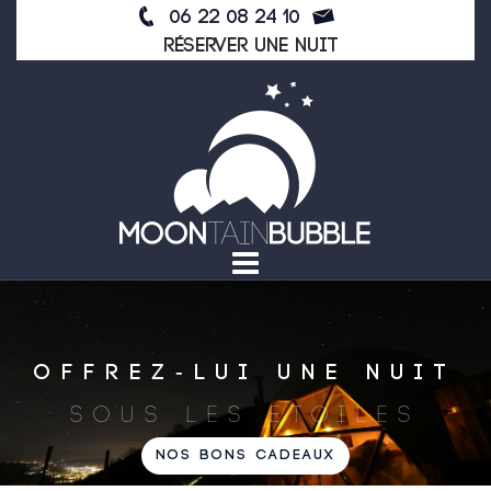
Skip
06 22 08 24 10
to
Réserver une nuit
content
OFFREZ-LUI UNE NUIT
SOUS LES ÉTOILES
NOS BONS CADEAUX